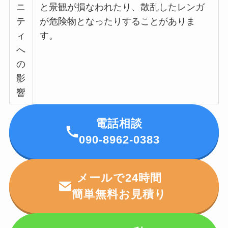
ニ
と景観が損なわれたり、散乱したレンガ
テ
が危険物となったりすることがありま
ィ
す。
へ
の
影
響
電話相談
090-8962-0383
メールで24時間
簡単無料お見積り