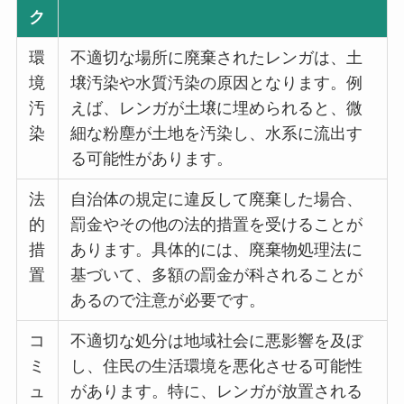
ク
環
不適切な場所に廃棄されたレンガは、土
境
壌汚染や水質汚染の原因となります。例
汚
えば、レンガが土壌に埋められると、微
染
細な粉塵が土地を汚染し、水系に流出す
る可能性があります。
法
自治体の規定に違反して廃棄した場合、
的
罰金やその他の法的措置を受けることが
措
あります。具体的には、廃棄物処理法に
置
基づいて、多額の罰金が科されることが
あるので注意が必要です。
コ
不適切な処分は地域社会に悪影響を及ぼ
ミ
し、住民の生活環境を悪化させる可能性
ュ
があります。特に、レンガが放置される