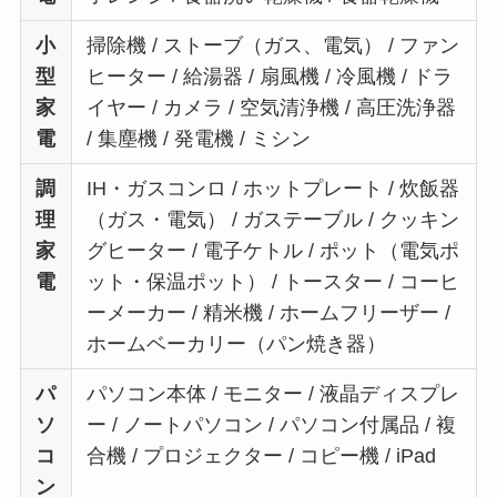
小
掃除機 / ストーブ（ガス、電気） / ファン
型
ヒーター / 給湯器 / 扇風機 / 冷風機 / ドラ
家
イヤー / カメラ / 空気清浄機 / 高圧洗浄器
電
/ 集塵機 / 発電機 / ミシン
調
IH・ガスコンロ / ホットプレート / 炊飯器
理
（ガス・電気） / ガステーブル / クッキン
家
グヒーター / 電子ケトル / ポット（電気ポ
電
ット・保温ポット） / トースター / コーヒ
ーメーカー / 精米機 / ホームフリーザー /
ホームベーカリー（パン焼き器）
パ
パソコン本体 / モニター / 液晶ディスプレ
ソ
ー / ノートパソコン / パソコン付属品 / 複
コ
合機 / プロジェクター / コピー機 / iPad
ン