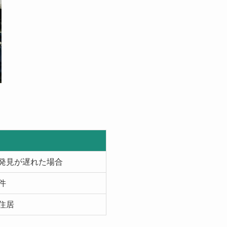
発見が遅れた場合
件
住居