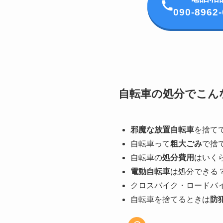
090-8962
自転車の処分でこん
邪魔な放置自転車
を捨て
自転車って
粗大ごみ
で捨
自転車の
処分費用
はいく
電動自転車
は処分できる
クロスバイク・ロードバ
自転車を捨てるときは
防