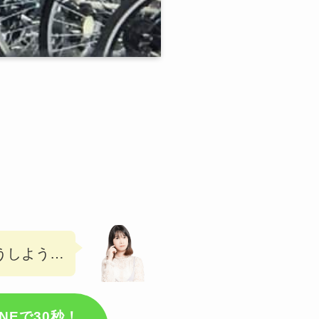
うしよう…
INEで30秒！