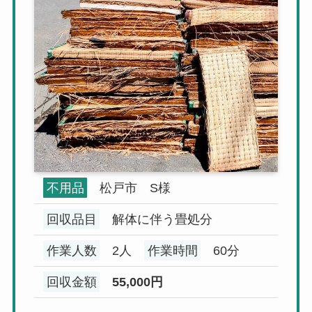
不用品
松戸市 S
様
回収品目
解体に伴う畳処分
作業人数
2人
作業時間
60分
回収金額
55,000円